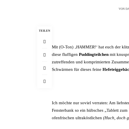
VON
DA
TEILEN
Mit (O-Ton) ‚
HAMMER!‘
hat euch der klit
diese fluffigen
Puddingteilchen
mit knusp
zutreffenden und komprimierten Zusammen
Schwärmen für dieses feine
Hefeteiggebä
Ich möchte nur soviel verraten: Am liebste
Fensterbank so ein hübsches „Tablett zum 
ofenfrischen ultraköstlichen
(Huch, doch g