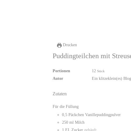
Drucken
Puddingteilchen mit Streus
Portionen
12
Stück
Autor
Ein klitzeklein(es) Blo
Zutaten
Für die Füllung
0,5
Päckchen
Vanillepuddingpulver
250
ml
Milch
1
EL
Zucker
gehäuft