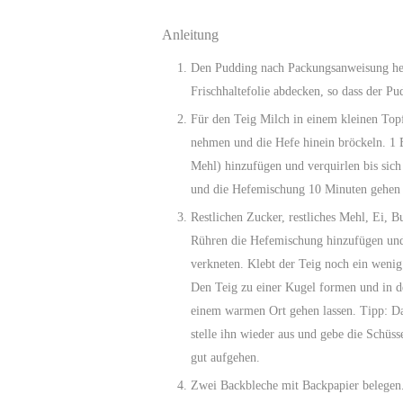
Anleitung
Den Pudding nach Packungsanweisung herstellen. Den Topf mit der Masse vom Herd nehmen und diese mit
Frischhaltefolie abdecken, so dass der Pu
Für den Teig Milch in einem kleinen Topf auf der Herdplatte lauwarm erwärmen. Den Topf vom Herd
nehmen und die Hefe hinein bröckeln. 1
Mehl) hinzufügen und verquirlen bis sich
und die Hefemischung 10 Minuten gehen 
Restlichen Zucker, restliches Mehl, Ei, Butter, Salz und Vanillepaste in eine große Rührschüssel geben. Unter
Rühren die Hefemischung hinzufügen und 
verkneten. Klebt der Teig noch ein weni
Den Teig zu einer Kugel formen und in 
einem warmen Ort gehen lassen. Tipp: Da
stelle ihn wieder aus und gebe die Schüs
gut aufgehen.
Zwei Backbleche mit Backpapier belegen. Den Backofen auf 180° C Ober-/Unterhitze vorheizen. Den Teig