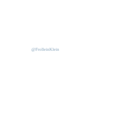
Okt. 15
Juni 4
@FrolleinKlein