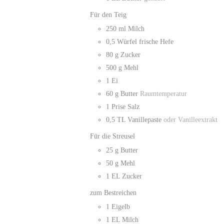
Für den Teig
250
ml
Milch
0,5
Würfel
frische Hefe
80
g
Zucker
500
g
Mehl
1
Ei
60
g
Butter
Raumtemperatur
1
Prise
Salz
0,5
TL
Vanillepaste
oder Vanilleextrakt
Für die Streusel
25
g
Butter
50
g
Mehl
1
EL
Zucker
zum Bestreichen
1
Eigelb
1
EL
Milch