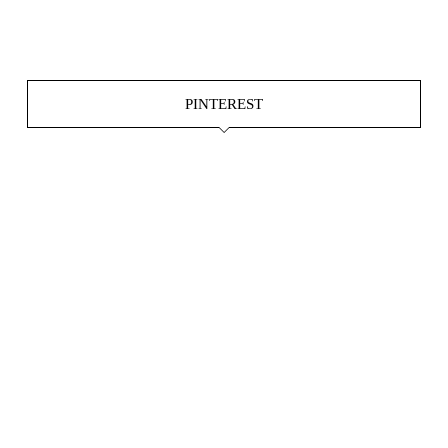
Okt. 15
Juni 4
PINTEREST