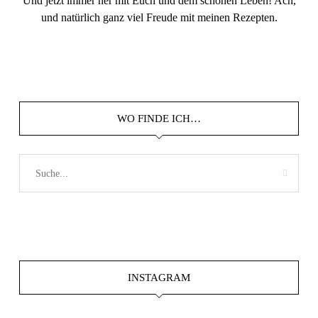
Und jetzt immer her mit Euch und dem schönen Leben! Ach,
und natürlich ganz viel Freude mit meinen Rezepten.
WO FINDE ICH…
INSTAGRAM
Dez. 20