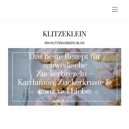
KLITZEKLEIN
EIN KLITZEKLEIN(ES) BLOG
Das beste Rezept für
schwedische
Zuckerbrezeln –
Kardamon, Zuckerkruste &
ganz viel Liebe
JUNI 3, 2023