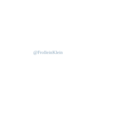
Okt. 15
Juni 4
@FrolleinKlein