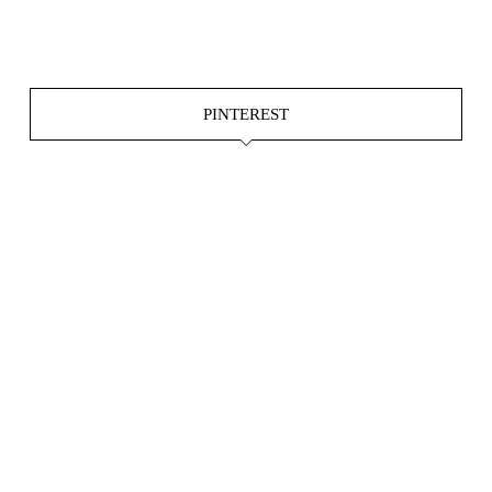
Okt. 15
Juni 4
PINTEREST