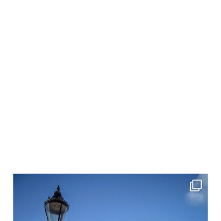
Mai 1
frolleinklein