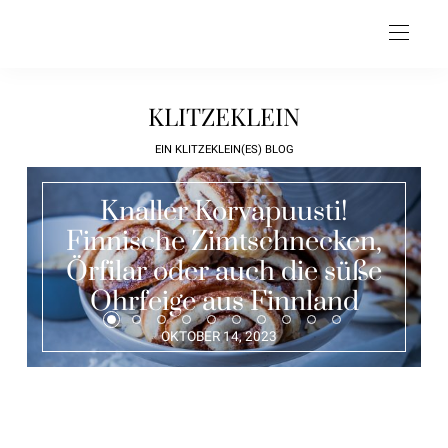
KLITZEKLEIN
EIN KLITZEKLEIN(ES) BLOG
Knaller Korvapuusti!
Finnische Zimtschnecken,
Örfilar oder auch die süße
Ohrfeige aus Finnland
OKTOBER 14, 2023