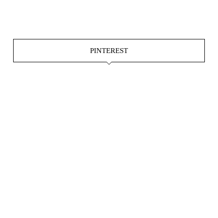
Okt. 15
Juni 4
PINTEREST