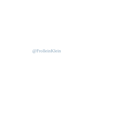
Okt. 15
Juni 4
@FrolleinKlein