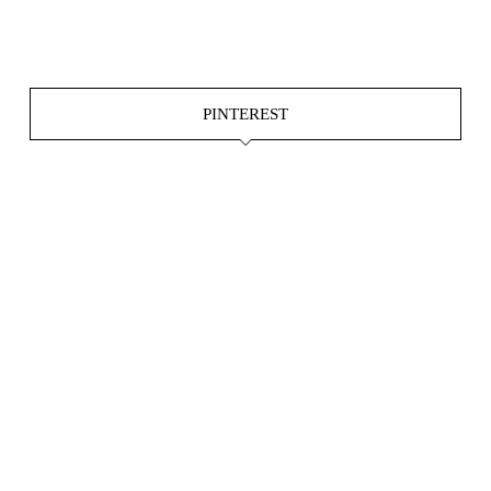
Okt. 15
Juni 4
PINTEREST