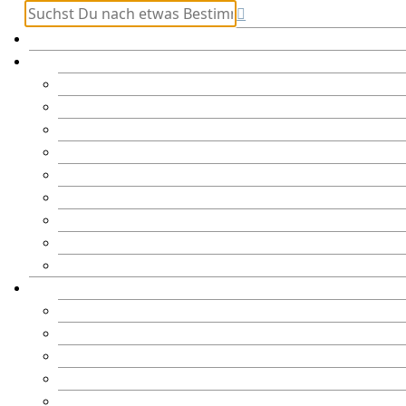
Startseite
Rezeptindex
Cupcakes & Muffins
Desserts
Eis
Getränke
Herzhaftes
Kekse, Macarons & Whoopie Pies
Kuchen & Torten
Soulfood
Tartes & Quiches
Kooperationen
Aurora
Bahlsen
Connox
Fuchs
Granini