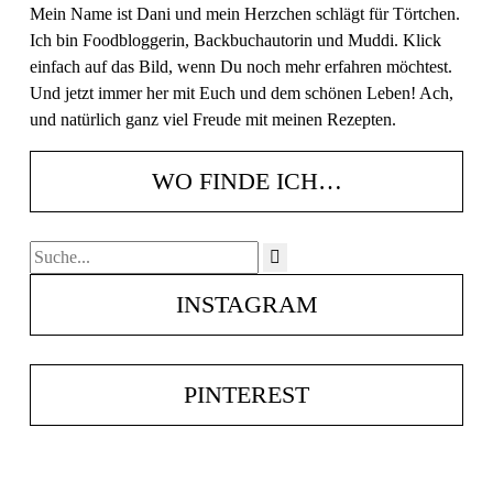
Mein Name ist Dani und mein Herzchen schlägt für Törtchen.
Ich bin Foodbloggerin, Backbuchautorin und Muddi. Klick
einfach auf das Bild, wenn Du noch mehr erfahren möchtest.
Und jetzt immer her mit Euch und dem schönen Leben! Ach,
und natürlich ganz viel Freude mit meinen Rezepten.
WO FINDE ICH…
INSTAGRAM
Dez. 20
frolleinklein
frolleinklein
frolleinklein
frolleinklein
frolleinklein
frolleinklein
frolleinklein
frolleinklein
frolleinklein
Nov. 12
PINTEREST
Nov. 12
Okt. 15
Apr. 14
Mai 1
Juni 4
Okt. 15
Juni 4