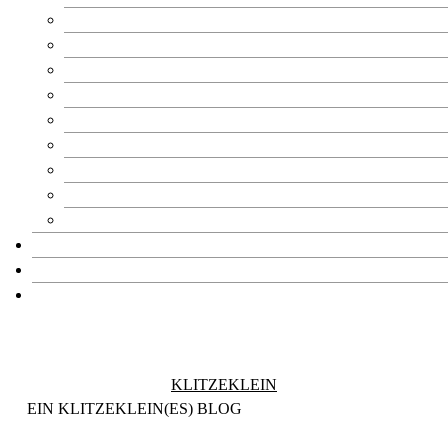
Häagen-Dazs
Kerrygold
Neuer Umschau Buchverlag
nutella
REWE
Tupperware
WK Kellogg
Cupper Tea
Nintendo
Impressum
Datenschutzerklärung
Kontakt
KLITZEKLEIN
EIN KLITZEKLEIN(ES) BLOG