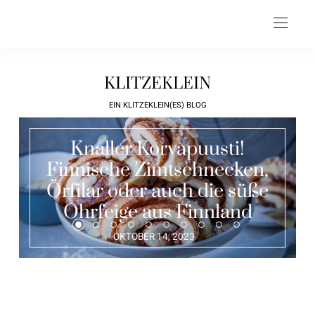
KLITZEKLEIN
EIN KLITZEKLEIN(ES) BLOG
Das beste Rezept für
schwedische
Zuckerbrezeln –
Kardamon, Zuckerkruste &
ganz viel Liebe
JUNI 3, 2023