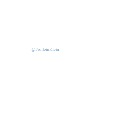
Okt. 15
Juni 4
@FrolleinKlein