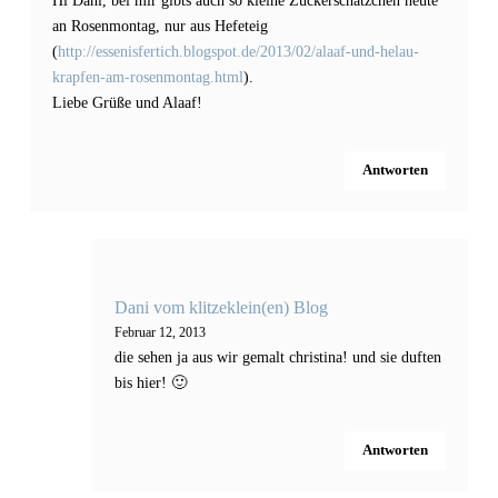
Hi Dani, bei mir gibts auch so kleine Zuckerschätzchen heute
an Rosenmontag, nur aus Hefeteig
(
http://essenisfertich.blogspot.de/2013/02/alaaf-und-helau-
krapfen-am-rosenmontag.html
).
Liebe Grüße und Alaaf!
Antworten
Dani vom klitzeklein(en) Blog
Februar 12, 2013
die sehen ja aus wir gemalt christina! und sie duften
bis hier! 🙂
Antworten