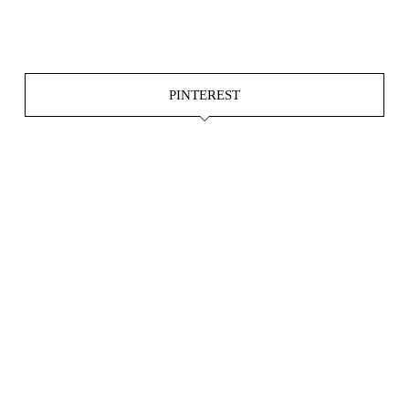
Okt. 15
Juni 4
PINTEREST