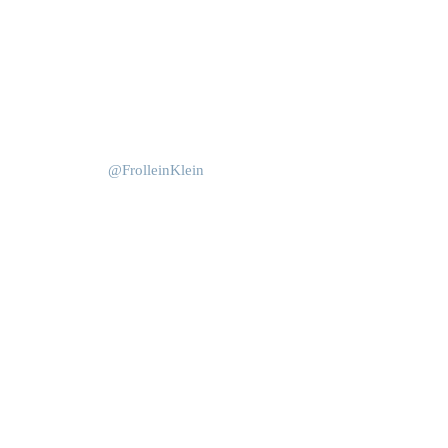
Okt. 15
Juni 4
@FrolleinKlein