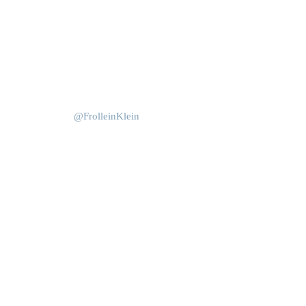
Okt. 15
Juni 4
@FrolleinKlein