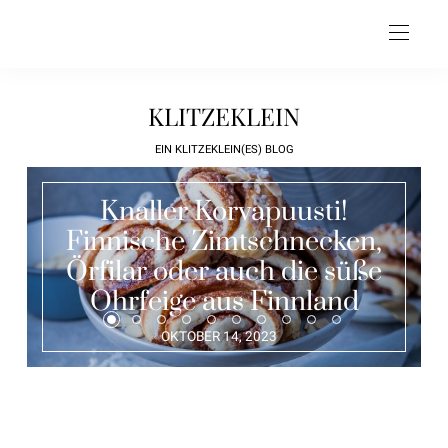
KLITZEKLEIN
EIN KLITZEKLEIN(ES) BLOG
Knaller Korvapuusti!
Finnische Zimtschnecken,
Örfilar oder auch die süße
Ohrfeige aus Finnland
OKTOBER 14, 2023