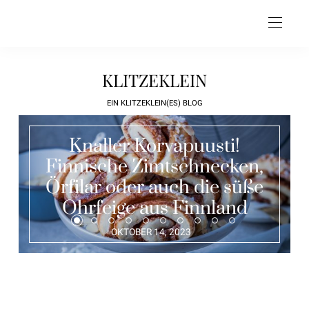
KLITZEKLEIN
EIN KLITZEKLEIN(ES) BLOG
Knaller Korvapuusti!
Finnische Zimtschnecken,
Örfilar oder auch die süße
Ohrfeige aus Finnland
OKTOBER 14, 2023