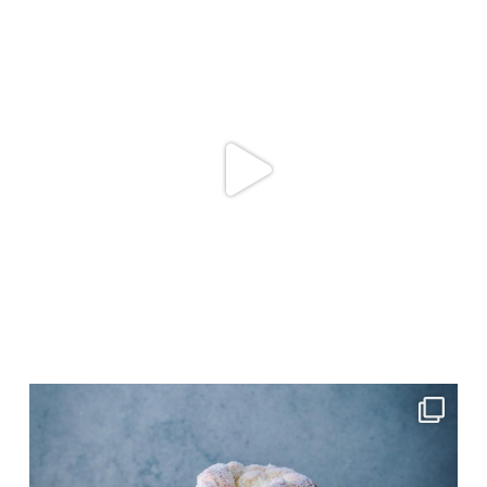
Juni 4
frolleinklein