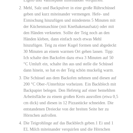
Eigelb und Vanillepaste miteinander verquirlen.
Mehl, Salz und Backpulver in eine große Rührschüssel
geben und kurz miteinander vermengen. Hefe- und
Eimischung hinzufügen und mindestens 5 Minuten mit
der Küchenmaschine (mit Knethakenaufsatz) oder mit
den Händen verkneten. Sollte der Teig noch an den
Händen kleben, dann einfach noch etwas Mehl
hinzufügen. Teig zu einer Kugel formen und abgedeckt
30 Minuten an einem warmen Ort gehen lassen. Tipp:
Ich schalte den Backofen dazu etwa 3 Minuten auf 50
°C Umluft ein, schalte ihn aus und stelle die Schüssel
dann hinein, so hat es der Teig schön muckelig warm.
Die Schüssel aus dem Backofen nehmen und diesen auf
200 °C Ober-/Unterhitze vorheizen. Ein Backblech mit
Backpapier belegen. Den Hefeteig auf einer bemehlten
Arbeitsfläche zu einem großen Kreis ausrollen (etwa 0,5
cm dick) und diesen in 12 Pizzastücke schneiden. Die
entstandenen Dreiecke von der breiten Seite her zu
Hörnchen aufrollen.
Die Teigrohlinge auf das Backblech geben.1 Ei und 1
EL Milch miteinander verquirlen und die Hörnchen