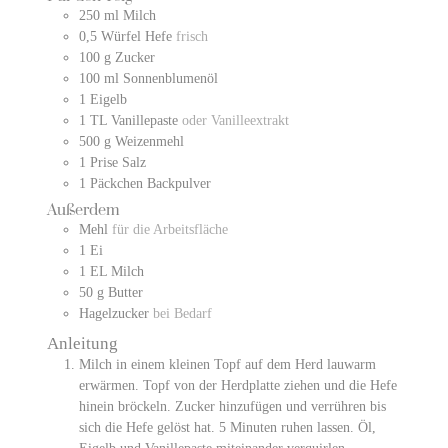
250
ml
Milch
0,5
Würfel
Hefe
frisch
100
g
Zucker
100
ml
Sonnenblumenöl
1
Eigelb
1
TL
Vanillepaste
oder Vanilleextrakt
500
g
Weizenmehl
1
Prise
Salz
1
Päckchen
Backpulver
Außerdem
Mehl
für die Arbeitsfläche
1
Ei
1
EL
Milch
50
g
Butter
Hagelzucker
bei Bedarf
Anleitung
Milch in einem kleinen Topf auf dem Herd lauwarm
erwärmen. Topf von der Herdplatte ziehen und die Hefe
hinein bröckeln. Zucker hinzufügen und verrühren bis
sich die Hefe gelöst hat. 5 Minuten ruhen lassen. Öl,