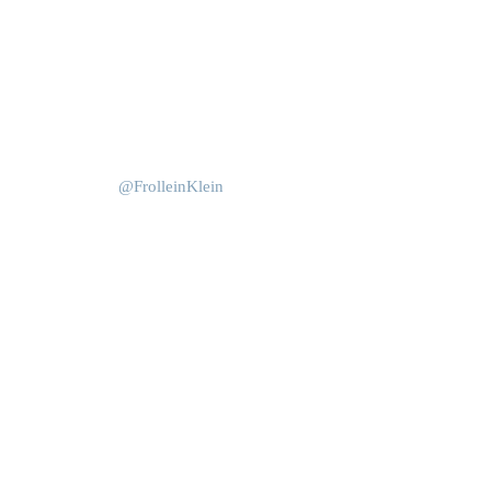
Okt. 15
Juni 4
@FrolleinKlein