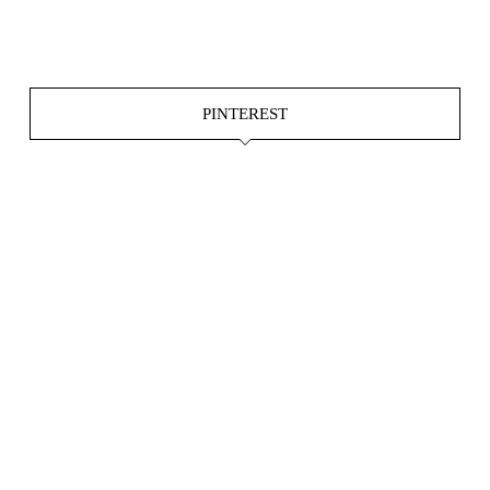
Okt. 15
Juni 4
PINTEREST