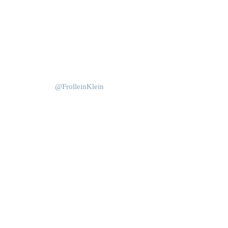
Okt. 15
Juni 4
@FrolleinKlein