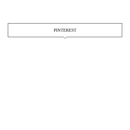
Okt. 15
Juni 4
PINTEREST