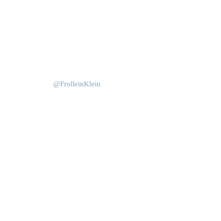
Okt. 15
Juni 4
@FrolleinKlein