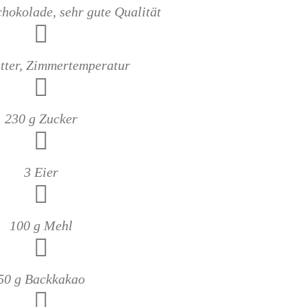
chokolade, sehr gute Qualität
tter, Zimmertemperatur
230 g Zucker
3 Eier
100 g Mehl
50 g Backkakao