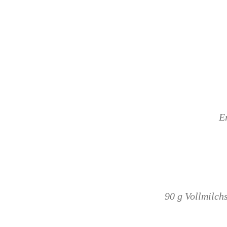
E
90 g Vollmilch