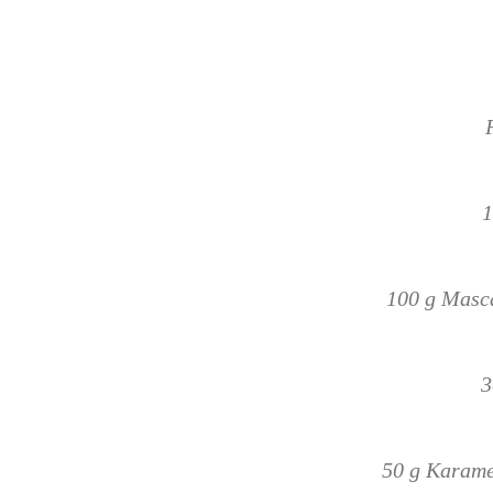
1
100 g Masc
3
50 g Karame