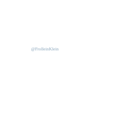
Okt. 15
Juni 4
@FrolleinKlein