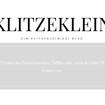
KLITZEKLEI
EIN KLITZEKLEIN(ES) BLOG
i! Finnische Zimtschnecken, Örfilar oder auch die süße O
OKTOBER 14, 2023