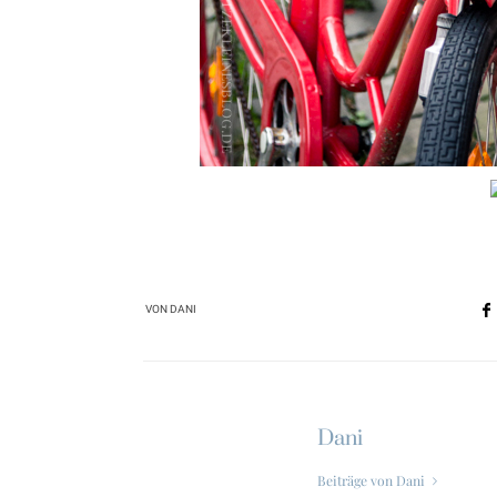
VON
DANI
Dani
Beiträge von Dani