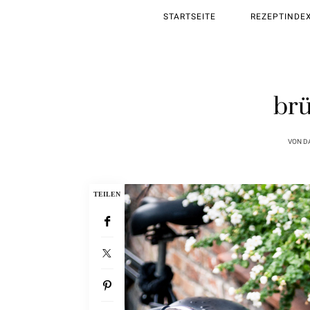
STARTSEITE
REZEPTINDE
brü
VON
D
TEILEN