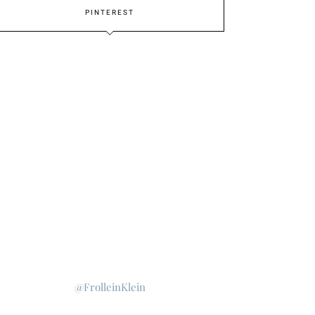
PINTEREST
@FrolleinKlein