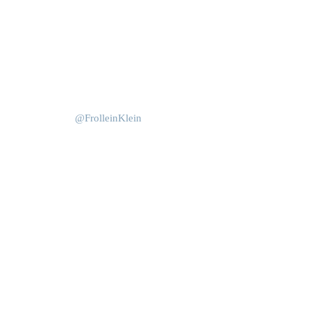
Okt. 15
Juni 4
@FrolleinKlein