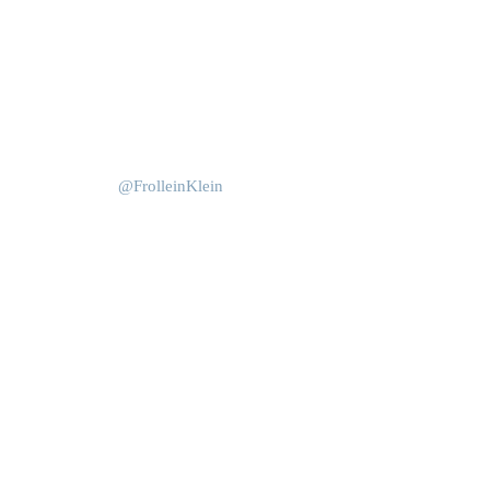
Okt. 15
Juni 4
@FrolleinKlein