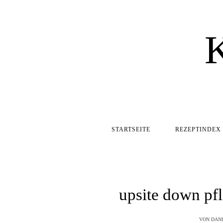
STARTSEITE
REZEPTINDEX
upsite down pf
VON
DANI