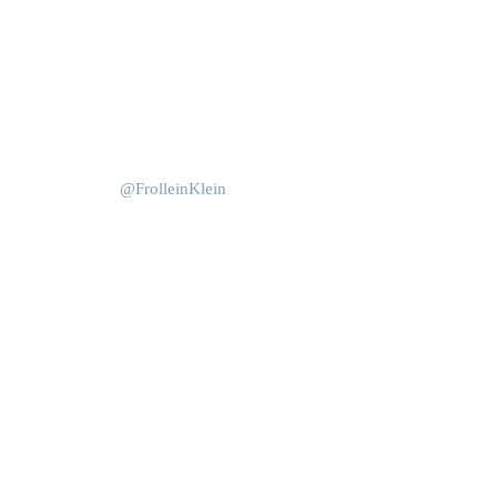
Okt. 15
Juni 4
@FrolleinKlein