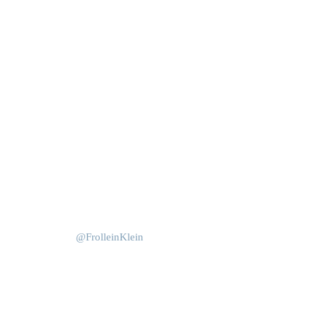
Mai 1
Nov. 12
Okt. 15
Apr. 14
Juni 4
Okt. 15
Juni 4
@FrolleinKlein