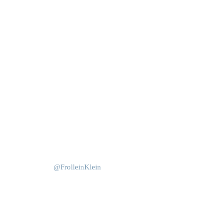
Mai 1
Nov. 12
Okt. 15
Apr. 14
Juni 4
Okt. 15
Juni 4
@FrolleinKlein