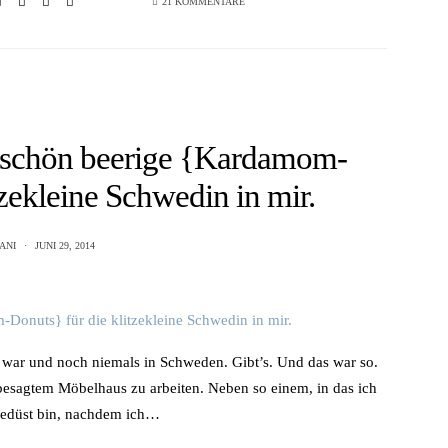
21 KOMMENTARE
z schön beerige {Kardamom-
tzekleine Schwedin in mir.
ANI
JUNI 29, 2014
ar und noch niemals in Schweden. Gibt’s. Und das war so.
besagtem Möbelhaus zu arbeiten. Neben so einem, in das ich
 gedüst bin, nachdem ich…