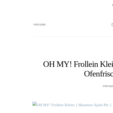
VON
DANI
OH MY! Frollein Klei
Ofenfris
VON
DA