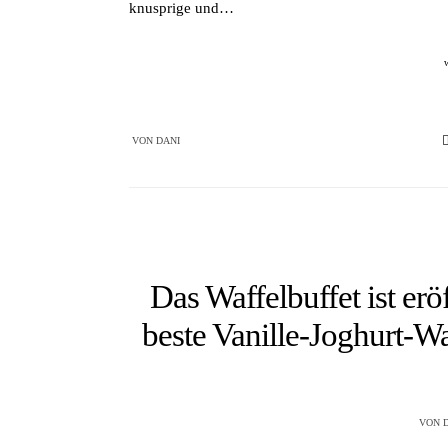
knusprige und…
VON
DANI
Das Waffelbuffet ist erö
beste Vanille-Joghurt-W
VON